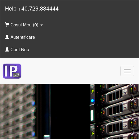
Help +40.729.334444
Coșul Meu (
0
)
Autentificare
Cont Nou
Toggl
naviga