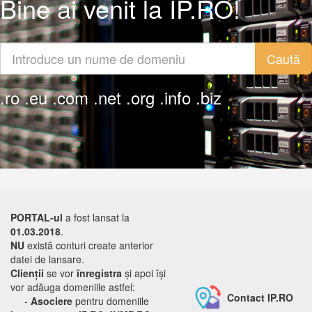
Bine ai venit la IP.RO!
Caută
.ro .eu .com .net .org .info .biz
PORTAL-ul
a fost lansat la
01.03.2018
.
NU
există conturi create anterior
datei de lansare.
Clienții
se vor
înregistra
și apoi își
vor adăuga domeniile astfel:
Contact IP.RO
-
Asociere
pentru domeniile