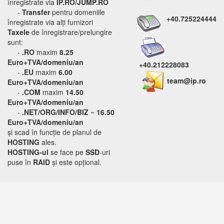
înregistrate via
IP.RO/JUMP.RO
-
Transfer
pentru domeniile
+40.725224444
înregistrate via alți furnizori
Taxele
de înregistrare/prelungire
sunt:
-
.RO
maxim
8.25
Euro+TVA/domeniu/an
+40.212228083
-
.EU
maxim
6.00
team@ip.ro
Euro+TVA/domeniu/an
-
.COM
maxim
14.50
Euro+TVA/domeniu/an
-
.NET/ORG/INFO/BIZ
~
16.50
Euro+TVA/domeniu/an
și scad în funcție de planul de
HOSTING
ales.
HOSTING-ul
se face pe
SSD
-uri
puse în
RAID
și este opțional.