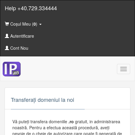
Help +40.729.334444
Coșul Meu (
0
)
Autentificare
Cont Nou
Toggl
naviga
Transferați domeniul la noi
Vă puteți transfera domeniile
.ro
gratuit, in administrarea
noastră. Pentru a efectua această procedură, aveți
nevoie de o cheie de autorizare care poate fi generată de